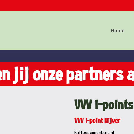
Home
Home
n jij onze partners 
VVV i-points
VVV i-point Nijver
kaffeepeijnenburg.nl