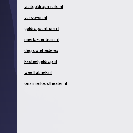
visitgeldropmierlo.nl
verweven.nl
geldropcentrum.nl
mierlo-centrum.nl
degrooteheide.eu
kasteelgeldrop.nl
weeffabriek.nl
onsmierloostheater.nl